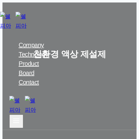
Skip
to
content
Company
친환경 액상 제설제
Technology
Product
Board
Contact