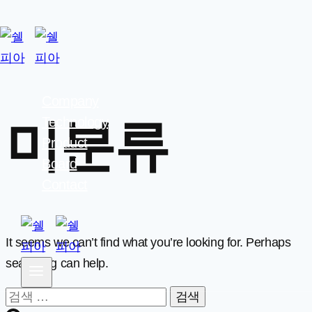
Skip
to
content
Company
Technology
미분류
Product
Board
Contact
It seems we can’t find what you’re looking for. Perhaps
searching can help.
검